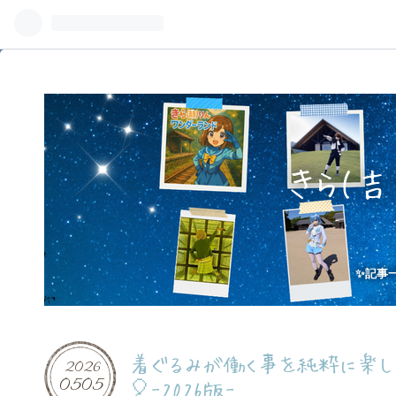
きら(
✨記事一
着ぐるみが働く事を純粋に楽し
2026
05
05
🎈-2026版-