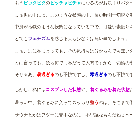
もう
ビッタビタ
の
ビッチャビチャ
になるのがお決まりパタ
まぁ世の中には、このような状態の中、長い時間一切脱ぐ
中身が地獄のような状態になっている中で、可愛い素振り
とても
フェチズム
を感じる人も少なくは無い事でしょう。
まぁ、別に私にとっても、その気持ちは分からんでも無い
とは言っても、幾ら何でも私だって人間ですから、勿論の
そりゃあ、
暑過ぎる
のも不快ですし、
寒過ぎる
のも不快で
しかし、私には
コスプレした状態
や、
着ぐるみを着た状態
暑っい中、着ぐるみに入ってスッカリ
整う
のは、そこまで
サウナとかはフツーに苦手なのに、不思議なもんだねぇ〜