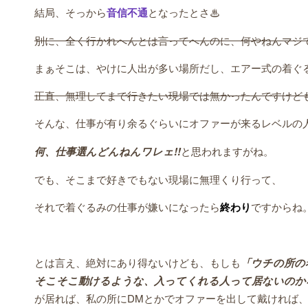
結局、そっから
音信不通
となったとさ♨︎
別に、全く行かれへんとは言ってへんのに、何やねんマジ
まぁそこは、やけに人出が多い場所だし、エアー式の着ぐ
正直、無理してまで行きたい現場では無かったんですけど
そんな、仕事が有り余るぐらいにオファーが来るレベルの
何、仕事選んどんねんワレェ!!
と思われますがね。
でも、そこまで好きでもない現場に無理くり行って、
それで着ぐるみの仕事が嫌いになったら
終わり
ですからね
とは言え、絶対にあり得ないけども、もしも
「ウチの所の
そこそこ動けるような、入ってくれる人って居ないのか
が居れば、私の所にDMとかでオファーを出して戴ければ