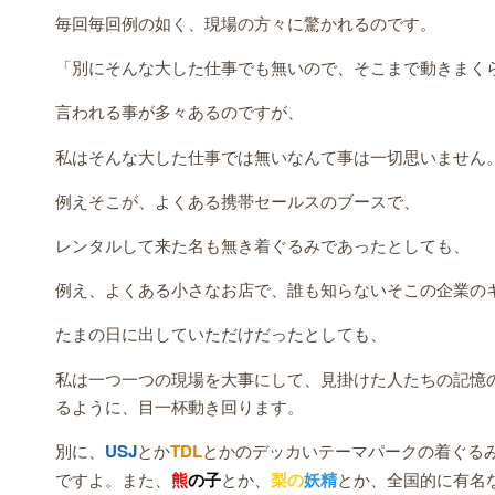
毎回毎回例の如く、現場の方々に驚かれるのです。
「別にそんな大した仕事でも無いので、そこまで動きまく
言われる事が多々あるのですが、
私はそんな大した仕事では無いなんて事は一切思いません
例えそこが、よくある携帯セールスのブースで、
レンタルして来た名も無き着ぐるみであったとしても、
例え、よくある小さなお店で、誰も知らないそこの企業の
たまの日に出していただけだったとしても、
私は一つ一つの現場を大事にして、見掛けた人たちの記憶
るように、目一杯動き回ります。
別に、
USJ
とか
TDL
とかのデッカいテーマパークの着ぐる
ですよ。また、
熊
の子
とか、
梨の
妖精
とか、全国的に有名